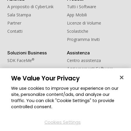
A proposito di CyberLink
Tutti i Software
Sala Stampa
App Mobili
Partner
Licenze di Volume
Contatti
Scolastiche
Programma Inviti
Soluzioni Business
Assistenza
®
SDK FaceMe
Centro assistenza
Aggiornamenti Software
We Value Your Privacy
Centro Apprendimento
We use cookies to improve your experience on our
Comunità
Cambia regione
site, personalize content/ads, and analyze our
Zona Utenti
traffic. You can click "Cookie Settings" to provide
Blog
controlled consent.
Seguici
Cookies Settings