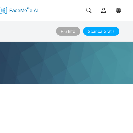
®
FaceMe
e AI
Più Info
Scarica Gratis