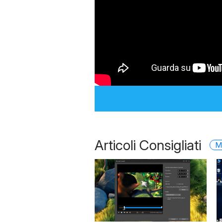
Articoli Consigliati
M