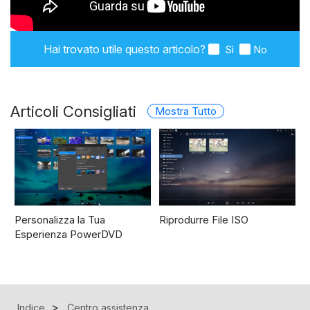
Hai trovato utile questo articolo?
Sì
No
Articoli Consigliati
Mostra Tutto
Personalizza la Tua
Riprodurre File ISO
Esperienza PowerDVD
Indice
Centro assistenza