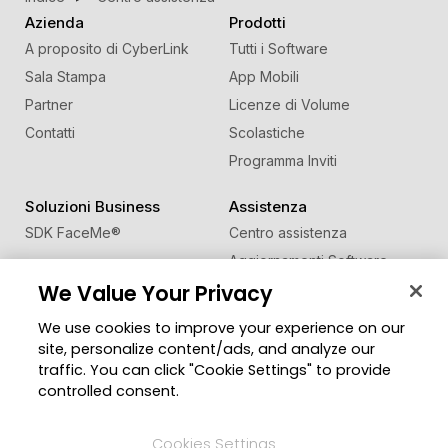
Azienda
Prodotti
A proposito di CyberLink
Tutti i Software
Sala Stampa
App Mobili
Partner
Licenze di Volume
Contatti
Scolastiche
Programma Inviti
Soluzioni Business
Assistenza
SDK FaceMe
®
Centro assistenza
Aggiornamenti Software
We Value Your Privacy
Centro Apprendimento
We use cookies to improve your experience on our
Comunità
Cambia regione
site, personalize content/ads, and analyze our
Zona Utenti
traffic. You can click "Cookie Settings" to provide
Blog
controlled consent.
Seguici
Cookies Settings