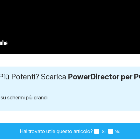
Più Potenti? Scarica
PowerDirector per P
tà, su schermi più grandi
Hai trovato utile questo articolo?
Sì
No