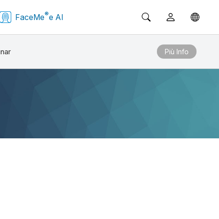
®
FaceMe
e AI
nar
Più Info