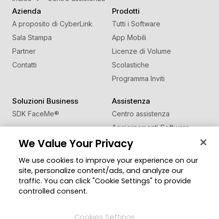
Azienda
Prodotti
A proposito di CyberLink
Tutti i Software
Sala Stampa
App Mobili
Partner
Licenze di Volume
Contatti
Scolastiche
Programma Inviti
Soluzioni Business
Assistenza
SDK FaceMe
®
Centro assistenza
Aggiornamenti Software
We Value Your Privacy
Centro Apprendimento
We use cookies to improve your experience on our
Comunità
Cambia regione
site, personalize content/ads, and analyze our
Zona Utenti
traffic. You can click "Cookie Settings" to provide
Blog
controlled consent.
Seguici
Cookies Settings