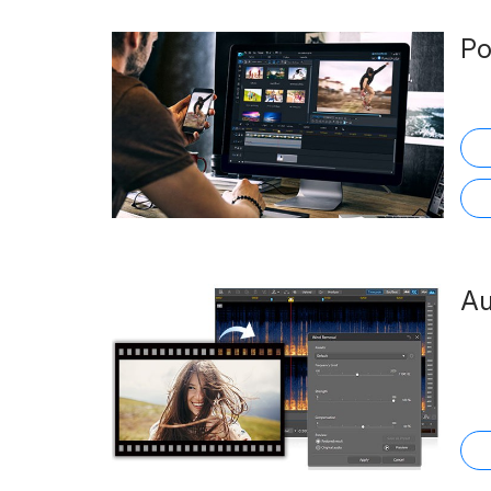
Po
Au