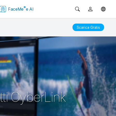
®
FaceMe
e AI
Scarica Gratis
tti CyberLink