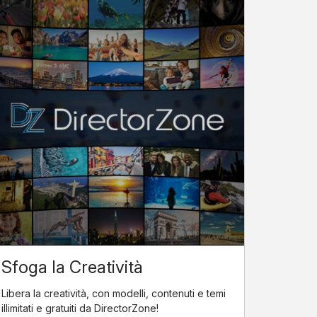
Sfoga la Creatività
Libera la creatività, con modelli, contenuti e temi
illimitati e gratuiti da DirectorZone!