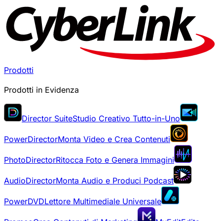
Prodotti
Prodotti in Evidenza
Director Suite
Studio Creativo Tutto-in-Uno
PowerDirector
Monta Video e Crea Contenuti
PhotoDirector
Ritocca Foto e Genera Immagini
AudioDirector
Monta Audio e Produci Podcast
PowerDVD
Lettore Multimediale Universale