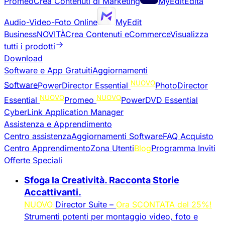
Promeo
Crea Contenuti di Marketing
MyEdit
Edita
Audio-Video-Foto Online
MyEdit
Business
NOVITÀ
Crea Contenuti eCommerce
Visualizza
tutti i prodotti
Download
Software e App Gratuiti
Aggiornamenti
NUOVO
Software
PowerDirector Essential
PhotoDirector
NUOVO
NUOVO
Essential
Promeo
PowerDVD Essential
CyberLink Application Manager
Assistenza e Apprendimento
Centro assistenza
Aggiornamenti Software
FAQ Acquisto
Centro Apprendimento
Zona Utenti
Blog
Programma Inviti
Offerte Speciali
Sfoga la Creatività. Racconta Storie
Accattivanti.
NUOVO
Director Suite –
Ora SCONTATA del 25%!
Strumenti potenti per montaggio video, foto e