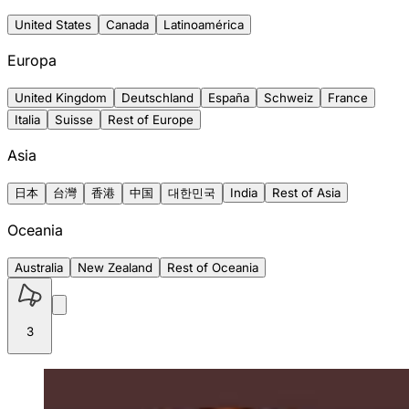
United States
Canada
Latinoamérica
Europa
United Kingdom
Deutschland
España
Schweiz
France
Italia
Suisse
Rest of Europe
Asia
日本
台灣
香港
中国
대한민국
India
Rest of Asia
Oceania
Australia
New Zealand
Rest of Oceania
3